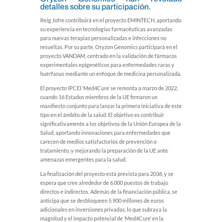
detalles sobre su participación.
Reig Jofre contribuirá en el proyecto EMINTECH, aportando
su experiencia en tecnologías farmacéuticas avanzadas
para nuevas terapias personalizadas e infecciones no
resueltas. Por su parte, Oryzon Genomics participará en el
proyecto VANDAM, centrado en la validación de fármacos
experimentales epigenéticos para enfermedades raras y
huérfanas mediante un enfoque de medicina personalizada.
El proyecto IPCEI ‘Med4Cure’ se remonta a marzo de 2022,
cuando 16 Estados miembros de la UE firmaron un
manifiesto conjunto para lanzar la primera iniciativa de este
tipo en el ámbito de la salud. El objetivo es contribuir
significativamente a los objetivos de la Unión Europea de la
Salud, aportando innovaciones para enfermedades que
carecen de medios satisfactorios de prevención o
tratamiento, y mejorando la preparación de la UE ante
amenazas emergentes para la salud.
La finalización del proyecto está prevista para 2036, y se
espera que cree alrededor de 6.000 puestos de trabajo
directos e indirectos. Además de la financiación pública, se
anticipa que se desbloqueen 5.900 millones de euros
adicionales en inversiones privadas, lo que subraya la
magnitud y el impacto potencial de ‘Med4Cure’ en la