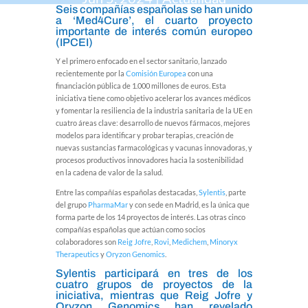
Seis compañías españolas se han unido
a ‘Med4Cure’, el cuarto proyecto
importante de interés común europeo
(
IPCEI
)
Y el primero enfocado en el sector sanitario, lanzado
recientemente por la
Comisión Europea
con una
financiación pública de 1.000 millones de euros. Esta
iniciativa tiene como objetivo acelerar los avances médicos
y fomentar la resiliencia de la industria sanitaria de la UE en
cuatro áreas clave: desarrollo de nuevos fármacos, mejores
modelos para identificar y probar terapias, creación de
nuevas sustancias farmacológicas y vacunas innovadoras, y
procesos productivos innovadores hacia la sostenibilidad
en la cadena de valor de la salud.
Entre las compañías españolas destacadas,
Sylentis
, parte
del grupo
PharmaMar
y con sede en Madrid, es la única que
forma parte de los 14 proyectos de interés. Las otras cinco
compañías españolas que actúan como socios
colaboradores son
Reig Jofre
,
Rovi
,
Medichem
,
Minoryx
Therapeutics
y
Oryzon Genomics
.
Sylentis participará en tres de los
cuatro grupos de proyectos de la
iniciativa, mientras que Reig Jofre y
Oryzon Genomics han revelado