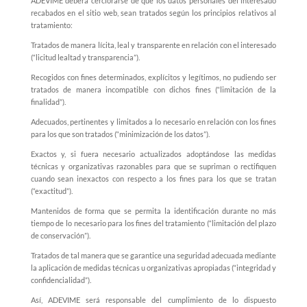
ADEVIME deberá cerciorarse de que los datos personales del interesado
recabados en el sitio web, sean tratados según los principios relativos al
tratamiento:
Tratados de manera lícita, leal y transparente en relación con el interesado
(“licitud leal
tad y
transparencia”).
Recogidos con fines determinados, explícitos y legítimos, no pudiendo ser
tratados de manera incompatible con dichos fines (“limitación de la
finalidad”).
Adecuados, pertinentes y limitados a lo necesario en relación con los fines
para los que son tratados (“minimización de los datos”).
Exactos y, si fuera necesario actualizados adoptándose las medidas
técnicas y organizativas razonables para que se supriman o rectifiquen
cuando sean inexactos con respecto a los fines
para los que se
tratan
(“exactitud”).
Mantenidos de forma que se permita la identificación durante no más
tiempo de lo necesario para los fines del tratamiento (“limitación del plazo
de conservación”).
Tratados de tal manera que se garantice una seguridad adecuada mediante
la aplicación de medidas técnicas u organizativas apropiadas (“integridad y
confidencialidad”).
Así, ADEVIME será responsable del cumplimiento de lo dispuesto