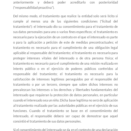
anteriormente y deberá poder acreditarlo con posterioridad
(“responsabilidad proactiva”).
Del mismo modo, el tratamiento que realice la entidad solo será lícito si
cumple al menos una de las siguientes condiciones (“licitud del
tratamiento”): el interesado dio su consentimiento para el tratamiento de
sus datos personales para uno o varios fines específicos; el tratamiento es
necesario para la ejecución de un contrato en el que el interesado es parte
o para la aplicación a petición de este de medidas precontractuales; el
tratamiento es necesario para el cumplimiento de una obligación legal
aplicable al responsable del tratamiento; el tratamiento es necesario para
proteger intereses vitales del interesado o de otra persona física; el
tratamiento es necesario para el cumplimiento de una misión realizada en
interés público o en el ejercicio de poderes públicos conferidos al
responsable del tratamiento; el tratamiento es necesario para la
satisfacción de intereses legítimos perseguidos por el responsable del
tratamiento o por un tercero, siempre que sobre dichos intereses no
prevalezcan los intereses o los derechos y libertades fundamentales del
interesado que requieran la protección de datos personales, en particular
cuando el interesado sea un niño. Dicha base legítima no será de aplicación
al tratamiento realizado por las autoridades públicas en el ejercicio de sus
funciones. Cuando el tratamiento se base en el consentimiento del
interesado, el responsable deberá ser capaz de demostrar que aquel
consintió el tratamiento de sus datos personales.
Si el consentimiento del interesado se da en el contexto de una declaración