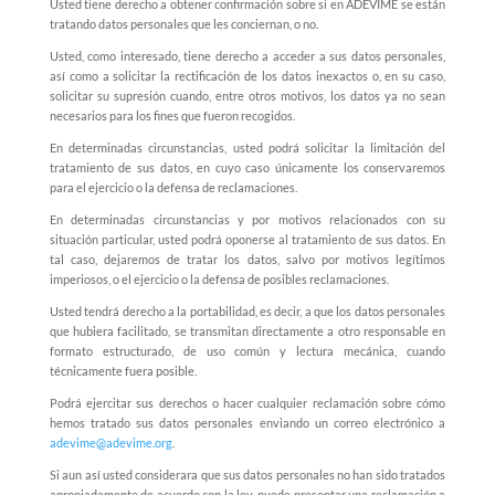
Usted tiene derecho a obtener confirmación sobre si en ADEVIME se están
tratando datos personales que les conciernan, o no.
Usted, como interesado, tiene derecho a acceder a sus datos personales,
así como a solicitar la rectificación de los datos inexactos o, en su caso,
solicitar su supresión cuando, entre otros motivos, los datos ya no sean
necesarios para los fines que fueron recogidos.
En determinadas circunstancias, usted podrá solicitar la limitación del
tratamiento de sus datos, en cuyo caso únicamente los conservaremos
para el ejercicio o la defensa de reclamaciones.
En determinadas circunstancias y por motivos relacionados con su
situación particular, usted podrá oponerse al tratamiento de sus datos. En
tal caso, dejaremos de tratar los datos, salvo por motivos legítimos
imperiosos, o el ejercicio o la defensa de posibles reclamaciones.
Usted tendrá derecho a la portabilidad, es decir, a que los datos personales
que hubiera facilitado, se transmitan directamente a otro responsable en
formato estructurado, de uso común y lectura mecánica, cuando
técnicamente fuera posible.
Podrá ejercitar sus derechos o hacer cualquier reclamación sobre cómo
hemos tratado sus datos personales enviando un correo electrónico a
adevime@adevime.org
.
Si aun así usted considerara que sus datos personales no han sido tratados
apropiadamente de acuerdo con la ley, puede presentar una reclamación a