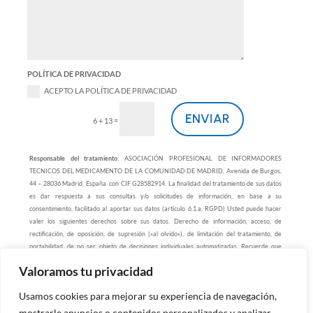
POLÍTICA DE PRIVACIDAD
ACEPTO LA POLÍTICA DE PRIVACIDAD
ENVIAR
=
6 + 13
Responsable del tratamiento
: ASOCIACIÓN PROFESIONAL DE INFORMADORES
TECNICOS DEL MEDICAMENTO DE LA COMUNIDAD DE MADRID, Avenida de Burgos,
44 – 28036 Madrid, España. con CIF G28582914. La finalidad del tratamiento de sus datos
es dar respuesta a sus consultas y/o solicitudes de información, en base a su
consentimiento, facilitado al aportar sus datos (artículo 6.1.a, RGPD) Usted puede hacer
valer los siguientes derechos sobre sus datos. Derecho de información, acceso, de
rectificación, de oposición, de supresión («al olvido»), de limitación del tratamiento, de
portabilidad, de no ser objeto de decisiones individuales automatizadas. Recuerde que
ejercitar sus derechos es gratuito. También puede usted presentar una reclamación ante la
Valoramos tu privacidad
autoridad de control.
Usamos cookies para mejorar su experiencia de navegación,
616 422 155
–
91 527 96 95
–
690 916 443
mostrarle anuncios o contenidos personalizados y analizar