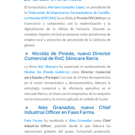
El farmacéutico
Mariano González López
, ex presidente de
la
Federación de Empresarios Farmacéuticos de Castilla-
La Mancha (FEFCAM)
, ha recibido el
Premio FEFCAM
por su
trayectoria y compromiso con la modernización y la
digitalización de la oficina de farmacia. Durante su
mandato, impulsó iniciativas pioneras como plataformas de
empleo rural y proyectos de prevención de la violencia de
género.
🔹 Nicolás de Pineda, nuevo Director
Comercial de RoC Skincare Iberia
La firma
RoC Skincare
ha anunciado el nombramiento de
Nicolás De Pineda Gutiérrez
como
Director Comercial
para España y Portugal
. Con más de 19 años de experiencia
en el sector farmacéutico y dermocosmético, liderará la
estrategia comercial y de eficiencia operativa en el
mercado ibérico, en línea con el compromiso de la compañía
con la innovación y la ciencia aplicada al cuidado de la piel.
🔹 Alex Granados, nuevo Chief
Industrial Officer en Faes Farma
Faes Farma
ha nombrado a
Alex Granados
como
Chief
Industrial Officer
, posición desde la que liderará las
operaciones globales del grupo, incluyendo producción,