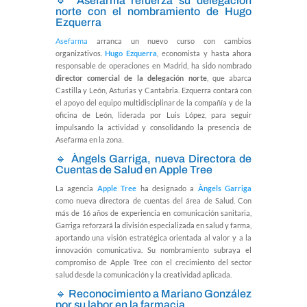
🔹
Asefarma
refuerza su delegación
norte con el nombramiento de Hugo
Ezquerra
Asefarma
arranca un nuevo curso con cambios
organizativos.
Hugo Ezquerra
, economista y hasta ahora
responsable de operaciones en Madrid, ha sido nombrado
director comercial de la delegación norte
, que abarca
Castilla y León, Asturias y Cantabria. Ezquerra contará con
el apoyo del equipo multidisciplinar de la compañía y de la
oficina de León, liderada por Luis López, para seguir
impulsando la actividad y consolidando la presencia de
Asefarma en la zona.
🔹 Àngels Garriga, nueva Directora de
Cuentas de Salud en Apple Tree
La agencia
Apple Tree
ha designado a
Àngels Garriga
como nueva directora de cuentas del área de Salud. Con
más de 16 años de experiencia en comunicación sanitaria,
Garriga reforzará la división especializada en salud y farma,
aportando una visión estratégica orientada al valor y a la
innovación comunicativa. Su nombramiento subraya el
compromiso de Apple Tree con el crecimiento del sector
salud desde la comunicación y la creatividad aplicada.
🔹 Reconocimiento a Mariano González
por su labor en la farmacia