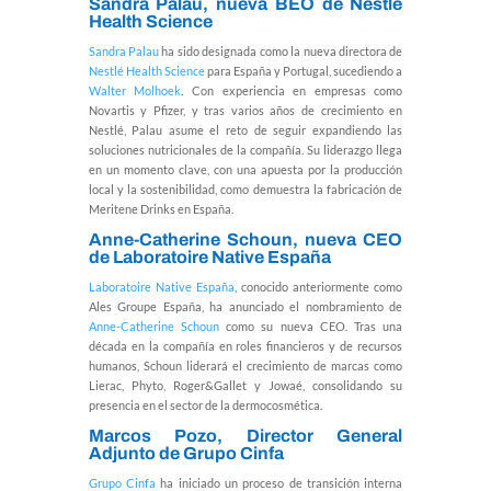
Sandra Palau
, nueva BEO de Nestlé
Health Science
Sandra Palau
ha sido designada como la nueva directora de
Nestlé Health Science
para España y Portugal, sucediendo a
Walter Molhoek
. Con experiencia en empresas como
Novartis y Pfizer, y tras varios años de crecimiento en
Nestlé, Palau asume el reto de seguir expandiendo las
soluciones nutricionales de la compañía. Su liderazgo llega
en un momento clave, con una apuesta por la producción
local y la sostenibilidad, como demuestra la fabricación de
Meritene Drinks en España.
Anne-Catherine Schoun
, nueva CEO
de Laboratoire Native España
Laboratoire Native España
, conocido anteriormente como
Ales Groupe España, ha anunciado el nombramiento de
Anne-Catherine Schoun
como su nueva CEO. Tras una
década en la compañía en roles financieros y de recursos
humanos, Schoun liderará el crecimiento de marcas como
Lierac, Phyto, Roger&Gallet y Jowaé, consolidando su
presencia en el sector de la dermocosmética.
Marcos Pozo
, Director General
Adjunto de Grupo Cinfa
Grupo Cinfa
ha iniciado un proceso de transición interna