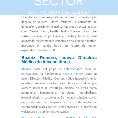
SECTOR
Mar 31, 2025
|
Actualidad
El sector sociosanitario está en constante evolución, y la
llegada de nuevos líderes refuerza la estrategia de
innovación y crecimiento en distintas áreas clave. Empresas
como Alexion Iberia, Nestlé Health Science, Laboratoire
Native España, Grupo Cinfa y Territory Influence han
anunciado recientemente cambios en su equipo directivo,
marcando el rumbo hacia un futuro de mayor
especialización y desarrollo.
Beatriz Romero
, nueva Directora
Médica de Alexion Iberia
Alexion
, parte del grupo de enfermedades raras de
AstraZeneca, ha nombrado a
Beatriz Romero
como su
nueva Directora Médica. Con una sólida trayectoria en la
industria farmacéutica y formación clínica en oftalmología,
Romero liderará la estrategia médica en áreas como
neurología, hematología, nefrología, metabolismo,
endocrinología y cardiología. Su llegada coincide con la
expansión de la compañía en el tratamiento de
enfermedades raras, con un fuerte enfoque en la innovación
y el acceso a tratamientos avanzados.