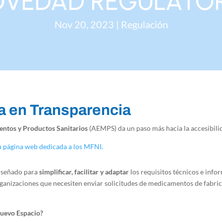
VEDAD REGULATO
Nov 20, 2023
|
Regulación
 en Transparencia
ntos y Productos Sanitarios
(AEMPS) da un paso más hacia la accesibili
u página web dedicada a los MFNI.
diseñado para
simplificar, facilitar y adaptar
los requisitos técnicos e info
rganizaciones que necesiten enviar solicitudes de medicamentos de fabric
Nuevo Espacio?