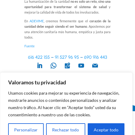
La humanización de la sanidad
no es solo un reto, sino una
oportunidad para transformar el sistema de salud
y
mejorar la calidad de vida de todos los involucrados.
En
ADEVIME
, creemos firmemente que el
corazón de la
sanidad debe seguir siendo el ser humano
. Apostemos por
una atención sanitaria más humana, empática y justa para
todos.
Fuente
616 422 155
–
91 527 96 95
–
690 916 443
Política de Privacidad
–
Aviso Legal
–
Política de Cookies
Valoramos tu privacidad
© ADEVIME 2023
Usamos cookies para mejorar su experiencia de navegación,
mostrarle anuncios o contenidos personalizados y analizar
nuestro tráfico. Al hacer clic en “Aceptar todo” usted da su
consentimiento a nuestro uso de las cookies.
Personalizar
Rechazar todo
Aceptar todo