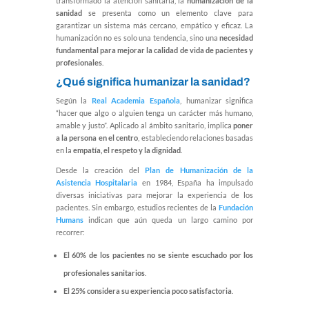
transformado la atención sanitaria, la
humanización de la
sanidad
se presenta como un elemento clave para
garantizar un sistema más cercano, empático y eficaz. La
humanización no es solo una tendencia, sino una
necesidad
fundamental para mejorar la calidad de vida de pacientes y
profesionales
.
¿Qué significa humanizar la sanidad?
Según la
Real Academia Española
, humanizar significa
“hacer que algo o alguien tenga un carácter más humano,
amable y justo”. Aplicado al ámbito sanitario, implica
poner
a la persona en el centro
, estableciendo relaciones basadas
en la
empatía, el respeto y la dignidad
.
Desde la creación del
Plan de Humanización de la
Asistencia Hospitalaria
en 1984, España ha impulsado
diversas iniciativas para mejorar la experiencia de los
pacientes. Sin embargo, estudios recientes de la
Fundación
Humans
indican que aún queda un largo camino por
recorrer:
El 60% de los pacientes no se siente escuchado por los
profesionales sanitarios
.
El 25% considera su experiencia poco satisfactoria
.