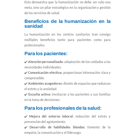
Esto demuestra que la humanización no debe ser solo una
meta, sino un pilar estratégico en la organización y gestión
de los servicios de salud.
Beneficios de la humanización en la
sanidad
La humanización en los centros sanitarios trae consigo
múltiples beneficios tanto para pacientes como para
profesionales:
Para los pacientes:
✔️
Atención personalizada:
adaptación de los cuidados a las
necesidades individuales.
✔️
Comunicación efectiva:
proporcionar información clara y
comprensible.
✔️
Ambientes acogedores:
diseño de espacios que reduzcan
el estrés y la ansiedad.
✔️
Escucha activa:
involucrar a los pacientes y sus familias
en la toma de decisiones.
Para los profesionales de la salud:
✔️
Mejora del entorno laboral:
reducción del estrés y
prevención del agotamiento.
✔️
Desarrollo de habilidades blandas:
fomento de la
empatía, la comunicación y el liderazgo.