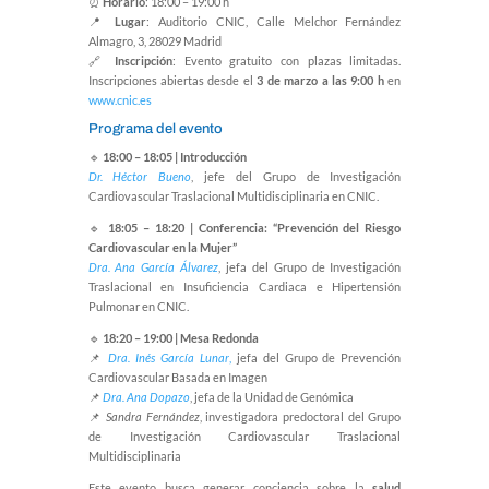
⏰
Horario
: 18:00 – 19:00 h
📍
Lugar
: Auditorio CNIC, Calle Melchor Fernández
Almagro, 3, 28029 Madrid
🔗
Inscripción
: Evento gratuito con plazas limitadas.
Inscripciones abiertas desde el
3 de marzo a las 9:00 h
en
www.cnic.es
Programa del evento
🔹
18:00 – 18:05 | Introducción
Dr. Héctor Bueno
, jefe del Grupo de Investigación
Cardiovascular Traslacional Multidisciplinaria en CNIC.
🔹
18:05 – 18:20 | Conferencia: “Prevención del Riesgo
Cardiovascular en la Mujer”
Dra. Ana García Álvarez
, jefa del Grupo de Investigación
Traslacional en Insuficiencia Cardiaca e Hipertensión
Pulmonar en CNIC.
🔹
18:20 – 19:00 | Mesa Redonda
📌
Dra. Inés García Lunar
,
jefa del Grupo de Prevención
Cardiovascular Basada en Imagen
📌
Dra. Ana Dopazo
, jefa de la Unidad de Genómica
📌
Sandra Fernández
, investigadora predoctoral del Grupo
de Investigación Cardiovascular Traslacional
Multidisciplinaria
Este evento busca generar conciencia sobre la
salud