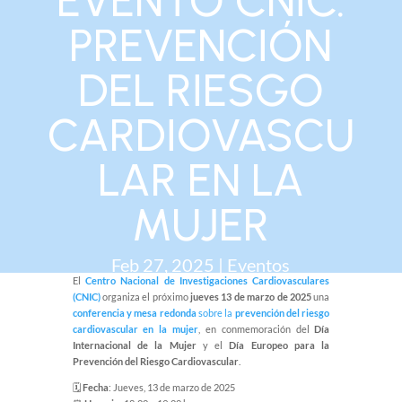
EVENTO CNIC:
PREVENCIÓN
DEL RIESGO
CARDIOVASCU
LAR EN LA
MUJER
Feb 27, 2025
|
Eventos
El
Centro Nacional de Investigaciones Cardiovasculares
(CNIC)
organiza el próximo
jueves 13 de marzo de 2025
una
conferencia y mesa redonda
sobre la
prevención del riesgo
cardiovascular en la mujer
, en conmemoración del
Día
Internacional de la Mujer
y el
Día Europeo para la
Prevención del Riesgo Cardiovascular
.
🗓
Fecha
: Jueves, 13 de marzo de 2025