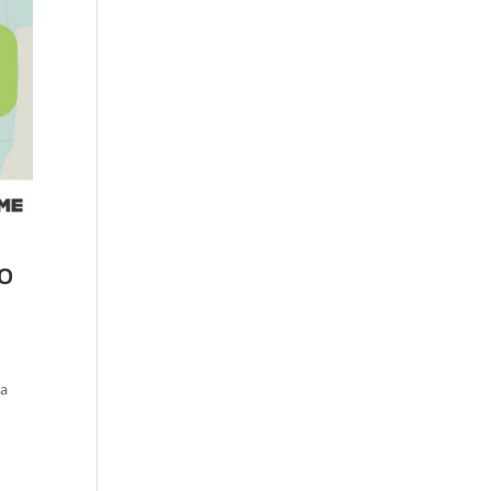
so
ia