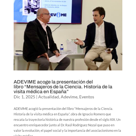
ADEVIME acoge la presentación del
libro “Mensajeros de la Ciencia. Historia de la
visita médica en España”
Dic 1, 2025
|
Actualidad
,
Adevime
,
Eventos
ADEVIME acogió la presentación del libro “Mensajeros de la Ciencia.
Historia de la visita médica en España”, obra de Ignacio Romero que
rescata la trayectoria histórica de nuestra profesión desde el siglo XIX. Un
encuentro enriquecedor junto al Dr. Raúl Rodríguez Nozal que puso en
valor la evolución, el papel social y la importancia del asociacionismo en la
visita médica.