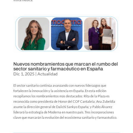
Nuevos nombramientos que marcan el rumbo del
sector sanitario y farmacéutico en España
Dic 1, 2025
|
Actualidad
El sector sanitario continúa avanzando con nuevos liderazgos que
fortalecen la innovación y la asistencia en España. En esta edición
recopilamos los nombramientos más destacados: Rita de la Plaza es
reconocida como presidenta de Honor del COF Cantabria; Ana Zubeldia
asume la dirección general de Daiichi Sankyo España; y Pablo Álvarez
liderará la estrategia de Moderna en nuestro país. Tres incorporaciones
clave que marcarán la evolución del ecosistema sanitario y farmacéutico.