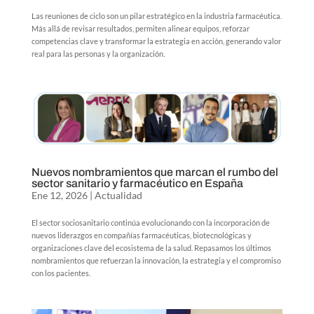
Las reuniones de ciclo son un pilar estratégico en la industria farmacéutica.
Más allá de revisar resultados, permiten alinear equipos, reforzar
competencias clave y transformar la estrategia en acción, generando valor
real para las personas y la organización.
Nuevos nombramientos que marcan el rumbo del
sector sanitario y farmacéutico en España
Ene 12, 2026
|
Actualidad
El sector sociosanitario continúa evolucionando con la incorporación de
nuevos liderazgos en compañías farmacéuticas, biotecnológicas y
organizaciones clave del ecosistema de la salud. Repasamos los últimos
nombramientos que refuerzan la innovación, la estrategia y el compromiso
con los pacientes.